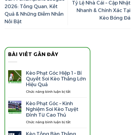
Tỷ Lệ Nhà Cái – Cập Nhật
2026: Tổng Quan, Kết
Nhanh & Chính Xác Tại
Quả & Những Điểm Nhấn
Kèo Bóng Đá
Nổi Bật
BÀI VIẾT GẦN ĐÂY
Kèo Phạt Góc Hiệp 1 – Bí
Quyết Soi Kèo Thắng Lớn
Hiệu Quả
ở
Chức năng bình luận bị tắt
Kèo
Phạt
Kèo Phạt Góc – Kinh
Góc
Nghiệm Soi Kèo Tuyệt
Hiệp
Đỉnh Từ Cao Thủ
1
ở
Chức năng bình luận bị tắt
–
Kèo
Bí
Phạt
Quyết
Kèo Tổng Bàn Thắng