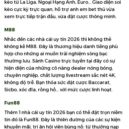
kèo từ La Liga, Ngoại Hạng Anh, Euro… Giao diện soi
kèo cực kỳ trực quan, hỗ trợ anh em bet thủ vừa
xem trực tiếp trận đấu, vừa đặt cược thông minh.
M88
Nhắc đến các nhà cái uy tín 2026 thì không thể
không kể M88. Đây là thương hiệu danh tiếng phù
hợp cho những ai muốn trải nghiệm sòng bạc
thường lưu. Sảnh Casino trực tuyến tại đây có sự
hiện diện của những cô nàng dealer nóng bỏng,
chuyên nghiệp, chất lượng livestream sắc nét 4K,
không độ trễ. Bạn thỏa sức đặt cược Baccarat,
Sicbo, xóc đĩa, rồng hổ… với mức cược linh hoạt.
Fun88
Thêm 1 nhà cái uy tín 2026 bạn có thể đặt trọn niềm
tin đó là Fun88. Đây là thiên đường của các sự kiện
khuyến mãi, tri ân hội viên bùng nổ: từ thưởng nạp