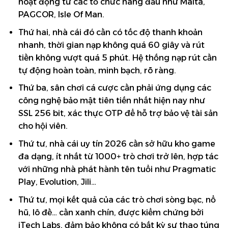
hoạt động từ các tổ chức hàng đầu như Malta,
PAGCOR, Isle Of Man.
Thứ hai, nhà cái đó cần có tốc độ thanh khoản
nhanh, thời gian nạp không quá 60 giây và rút
tiền không vượt quá 5 phút. Hệ thống nạp rút cần
tự động hoàn toàn, minh bạch, rõ ràng.
Thứ ba, sân chơi cá cược cần phải ứng dụng các
công nghệ bảo mật tiên tiến nhất hiện nay như
SSL 256 bit, xác thực OTP để hỗ trợ bảo vệ tài sản
cho hội viên.
Thứ tư, nhà cái uy tín 2026 cần sở hữu kho game
đa dạng, ít nhất từ 1000+ trò chơi trở lên, hợp tác
với những nhà phát hành tên tuổi như Pragmatic
Play, Evolution, Jili…
Thứ tư, mọi kết quả của các trò chơi sòng bạc, nổ
hũ, lô đề… cần xanh chín, được kiểm chứng bởi
iTech Labs, đảm bảo không có bất kỳ sự thao túng