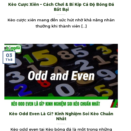
quyết định cá cược hợp lý, tối ưu hóa cơ hội chiến
Kèo Cược Xiên – Cách Chơi & Bí Kíp Cá Độ Bóng Đá
Bất Bại
thắng trong từng trận đấu, từ giải đấu trong nước
đến quốc tế.
Kèo cược xiên mang đến sức hút nhờ khả năng nhân
thưởng khi thành viên [...]
Đầy đủ giải đấu
03
Th8
Kèo Bóng Đá cung cấp nguồn dữ liệu phong phú về tất
cả các giải đấu nổi bật
Kèo Odd Even Là Gì? Kinh Nghiệm Soi Kèo Chuẩn
Nhất
Từ FIFA World Cup, UEFA Champions League đến
Kèo odd even tại Kèo bóng đá là một trong những