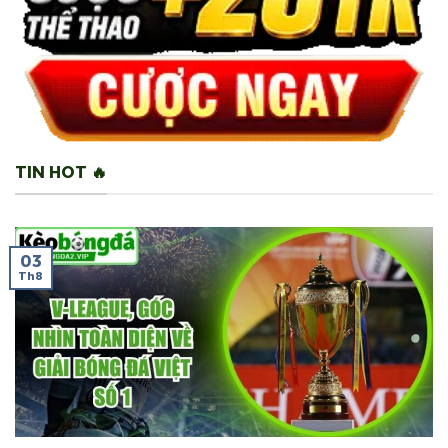
TIN HOT 🔥
03
Th8