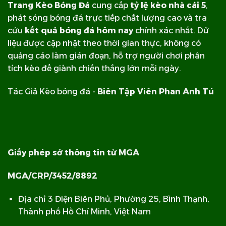
Bóng Đá cung cấp thông tin chi tiết về lịch thi đấu,
Trang
Kèo Bóng Đá
cung cấp
tỷ lệ kèo nhà cái 5
,
kết quả, tỷ lệ và phân tích chuyên sâu từ các chuyên
phát sóng bóng đá trực tiếp chất lượng cao và tra
gia để người dùng theo dõi sát sao mọi trận đấu.
cứu
kết quả bóng đá hôm nay
chính xác nhất. Dữ
liệu được cập nhật theo thời gian thực, không có
Giải VĐQG Tây Ban Nha
quảng cáo làm gián đoạn, hỗ trợ người chơi phân
La Liga – Giải VĐQG Tây Ban Nha giữ vị thế là giải đấu
tích kèo để giành chiến thắng lớn mỗi ngày.
hấp dẫn nhờ sự cạnh tranh gay gắt giữa các câu lạc
Tác Giả Kèo bóng đá -
Biên Tập Viên Phan Anh Tú
bộ. Mặc dù thiếu vắng một số ngôi sao lớn, những
trận đấu vẫn thu hút đông đảo người hâm mộ tham
gia đặt cược. Kèo Bóng Đá đồng hành cùng người
chơi với các thông tin trực tiếp, phân tích chuyên sâu
và cập nhật nhanh chóng, giúp người dùng nắm bắt
Giấy phép sở thông tin từ MGA
diễn biến trận đấu và đưa ra quyết định cá cược hợp
lý.
MGA/CRP/3452/8892
Giải VĐQG Đức
Địa chỉ 3 Điện Biên Phủ, Phường 25, Bình Thạnh,
Thành phố Hồ Chí Minh, Việt Nam