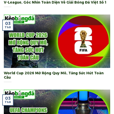
V-League, Góc Nhìn Toàn Diện Về Giải Bóng Đá Việt Số 1
03
Th8
World Cup 2026 Mở Rộng Quy Mô, Tăng Sức Hút Toàn
Cầu
03
Th8