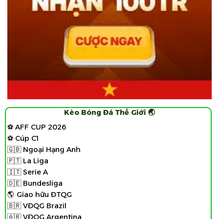
mọi người dùng.
Mục tiêu phát triển
Kèo Bóng Đá tập trung vào các mục tiêu chiến lược
nhằm phục vụ người dùng tối ưu và giúp họ nắm bắt
thông tin dễ dàng:
Nâng cao trải nghiệm người dùng: Chúng tôi cải
thiện chất lượng dịch vụ, cung cấp dữ liệu chính
Kèo Bóng Đá Thế Giới 🌏
xác và cập nhật liên tục để hỗ trợ người dùng
phân tích các yếu tố quan trọng trước khi đưa ra
⚽ AFF CUP 2026
quyết định.
⚽ Cúp C1
🇬🇧 Ngoại Hạng Anh
Ứng dụng công nghệ hiện đại: Website sử dụng
🇵🇹 La Liga
công nghệ tiên tiến và quy trình kiểm duyệt
🇮🇹 Serie A
nghiêm ngặt, đảm bảo mọi thông tin minh bạch,
🇩🇪 Bundesliga
chính xác và đáng tin cậy.
🌎 Giao hữu ĐTQG
🇧🇷 VĐQG Brazil
Phát triển cộng đồng cá cược: Kèo Bóng Đá thúc
🇦🇷 VĐQG Argentina