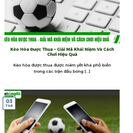
Giao diện dễ dùng
Kèo Hòa Được Thua – Giải Mã Khái Niệm Và Cách
Chơi Hiệu Quả
Kèo hòa được thua được niêm yết khá phổ biến
trong các trận đấu bóng [...]
Giao diện của Kèo Bóng Đá được thiết kế thân thiện và
trực quan
03
Th8
Đội ngũ IT thiết kế giao diện trực quan, giúp tất cả
người dùng dễ dàng tìm kiếm thông tin và sử dụng
các dịch vụ trên trang web. Cấu trúc hợp lý giúp
người chơi tiết kiệm thời gian, không mất công tìm