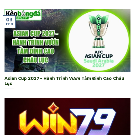
03
Th8
Asian Cup 2027 – Hành Trình Vươn Tầm Đỉnh Cao Châu
Lục