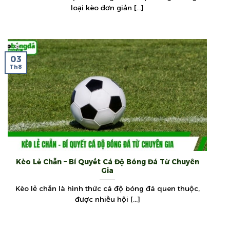
những giải đấu khu vực và địa phương đều được
loại kèo đơn giản [...]
chúng tôi cập nhật liên tục trên website. Người hâm
mộ có thể theo dõi sát sao, nắm bắt kết quả, lịch thi
đấu và diễn biến nổi bật của từng trận. Hệ thống cập
nhật nhanh chóng và chính xác giúp người dùng
03
Th8
phân tích thông tin hiệu quả, hỗ trợ quyết định cá
cược kịp thời mà không bỏ lỡ bất kỳ sự kiện quan
trọng nào trong các giải đấu.
Công nghệ hiện đại
Chúng tôi tiên phong ứng dụng các công nghệ phân
tích tiên tiến kết hợp dữ liệu lớn và mô hình toán học
Kèo Lẻ Chẵn – Bí Quyết Cá Độ Bóng Đá Từ Chuyên
phức tạp để dự đoán Kèo Bóng Đá với độ chính xác
Gia
cao. Hệ thống cung cấp phân tích chi tiết, giúp người
chơi tham khảo và đánh giá các lựa chọn cá cược
Kèo lẻ chẵn là hình thức cá độ bóng đá quen thuộc,
được nhiều hội [...]
một cách thông minh hơn.
Mặc dù vậy, nền tảng luôn nhấn mạnh rằng dự đoán