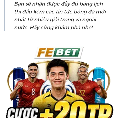
Bạn sẽ nhận được đầy đủ bảng lịch
thi đấu kèm các tin tức bóng đá mới
nhất từ nhiều giải trong và ngoài
nước. Hãy cùng khám phá nhé!